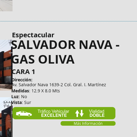
Espectacular
SALVADOR NAVA -
GAS OLIVA
CARA 1
Dirección:
Av. Salvador Nava 1639-2 Col. Gral. I. Martínez
Medidas
: 12.9 X 8.0 Mts
Luz
: No
Vista
: Sur
Más Información