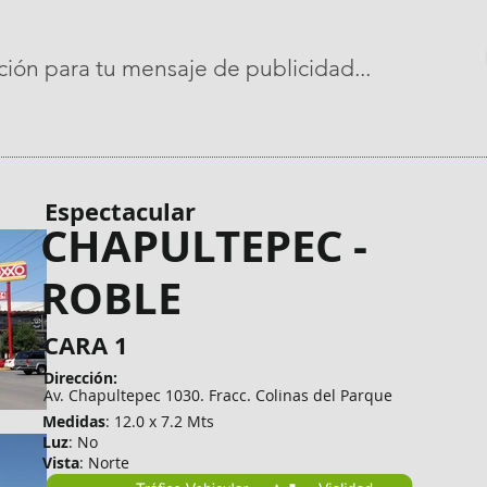
ción para tu
mensaje de publicidad
...
Espectacular
CHAPULTEPEC -
ROBLE
CARA 1
Dirección:
Av. Chapultepec 1030. Fracc. Colinas del Parque
Medidas
: 12.0 x 7.2 Mts
Luz
: No
Vista
: Norte