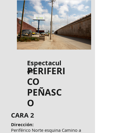
Espectacul
PERIFERI
ar
CO
PEÑASC
O
CARA 2
Dirección:
Periférico Norte esquina Camino a