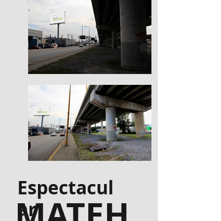
Espectacul
MATEH
ar