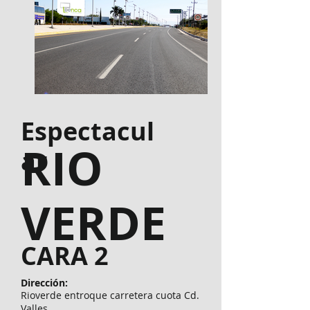
Espectacul
RIO
ar
VERDE
CARA 2
Dirección:
Rioverde entroque carretera cuota Cd.
Valles